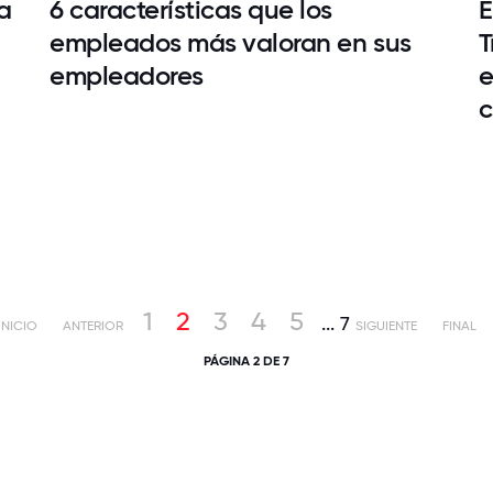
a
6 características que los
E
empleados más valoran en sus
T
empleadores
e
c
1
2
3
4
5
...
7
INICIO
ANTERIOR
SIGUIENTE
FINAL
PÁGINA 2 DE 7