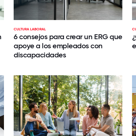
CULTURA LABORAL
C
n
6 consejos para crear un ERG que
¿
apoye a los empleados con
e
discapacidades