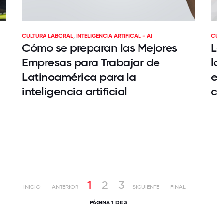
CULTURA LABORAL
,
INTELIGENCIA ARTIFICAL - AI
C
Cómo se preparan las Mejores
L
Empresas para Trabajar de
l
Latinoamérica para la
e
inteligencia artificial
c
1
2
3
INICIO
ANTERIOR
SIGUIENTE
FINAL
PÁGINA 1 DE 3