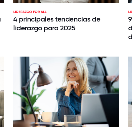
LIDERAZGO FOR ALL
L
a
4 principales tendencias de
9
liderazgo para 2025
d
d