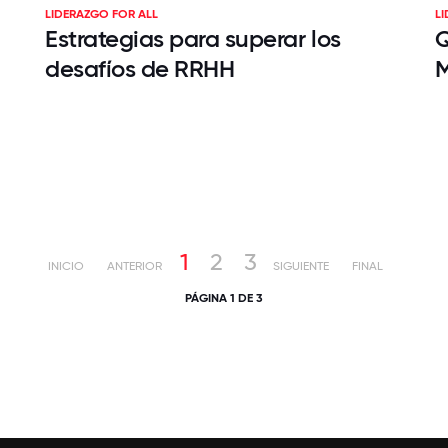
LIDERAZGO FOR ALL
L
Estrategias para superar los
Q
desafíos de RRHH
1
2
3
INICIO
ANTERIOR
SIGUIENTE
FINAL
PÁGINA 1 DE 3