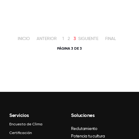
INICIO
ANTERIOR
1
2
3
SIGUIENTE
FINAL
PÁGINA 3 DE 3
Servicios
Soluciones
Encuesta de Clima
Reclutamiento
Certificación
Potencia tu cultura