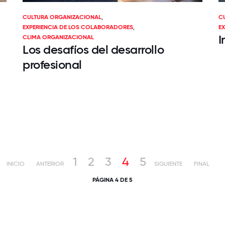
CULTURA ORGANIZACIONAL
,
C
EXPERIENCIA DE LOS COLABORADORES
,
E
I
CLIMA ORGANIZACIONAL
Los desafíos del desarrollo
profesional
1
2
3
4
5
INICIO
ANTERIOR
SIGUIENTE
FINAL
PÁGINA 4 DE 5