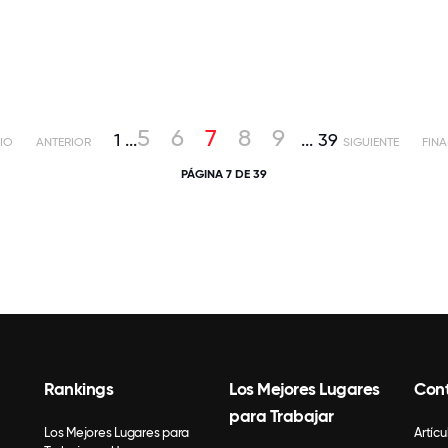
5
6
7
8
9
1
...
...
39
CIO
ANTERIOR
SIGUIENTE
FINA
PÁGINA 7 DE 39
Rankings
Los Mejores Lugares
Con
para Trabajar
Los Mejores Lugares para
Artícu