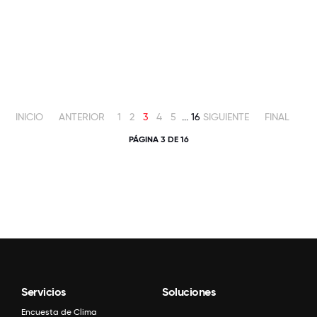
INICIO
ANTERIOR
1
2
3
4
5
...
16
SIGUIENTE
FINAL
PÁGINA 3 DE 16
Servicios
Soluciones
Encuesta de Clima