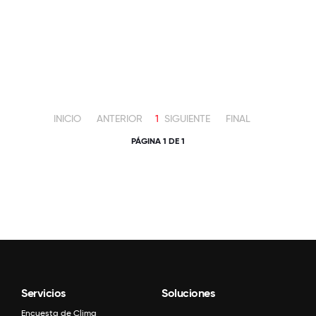
INICIO
ANTERIOR
1
SIGUIENTE
FINAL
PÁGINA 1 DE 1
Servicios
Soluciones
Encuesta de Clima