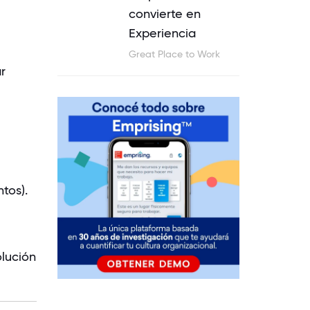
convierte en
Experiencia
Great Place to Work
r
tos).
lución