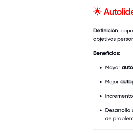
🌟 Autolid
Definición
: capa
objetivos person
Beneficios
:
Mayor
auto
Mejor
auto
Incremento
Desarrollo
de problem