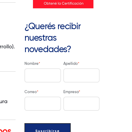
¿Querés recibir
nuestras
rollo).
novedades?
Nombre
*
Apellido
*
Correo
*
Empresa
*
ura
pos