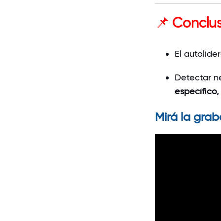
📌 Conclu
El autolide
Detectar n
específico,
Mirá la grab