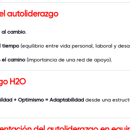
el autoliderazgo
a al cambio
.
l tiempo
(equilibrio entre vida personal, laboral y desar
 el camino
(importancia de una red de apoyo).
zgo H2O
ildad + Optimismo = Adaptabilidad
desde una estruct
entación del autoliderazgo en equi