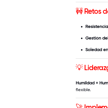
🚧 Retos d
Resistenci
Gestión de
Soledad en
💡 Lidera
Humildad + Hum
flexible.
🚀 Implem