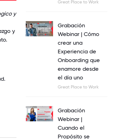
Great Place to Work
gico y
Grabación
azgo y
Webinar | Cómo
to.
crear una
Experiencia de
Onboarding que
enamore desde
el día uno
d.
Great Place to Work
Grabación
Webinar |
Cuando el
Propósito se