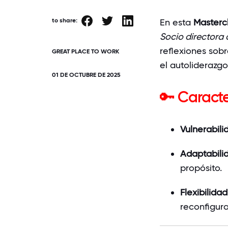
to share:
En esta
Masterc
Socio directora
reflexiones
sobr
GREAT PLACE TO WORK
el autoliderazgo
01 DE OCTUBRE DE 2025
🔑 Caracte
Vulnerabili
Adaptabili
propósito.
Flexibilida
reconfigura