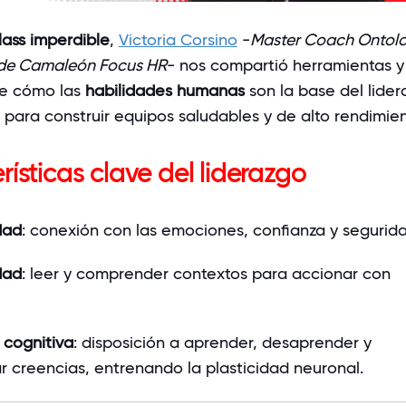
lass imperdible
,
Victoria Corsino
-
Master Coach Ontolo
 de
Camaleón Focus HR
-
nos compartió herramientas y
e cómo las
habilidades humanas
son la base del lider
 para construir equipos saludables y de alto rendimien
rísticas clave del liderazgo
dad
: conexión con las emociones, confianza y segurida
dad
: leer y comprender contextos para accionar con
d cognitiva
: disposición a aprender, desaprender y
r creencias, entrenando la plasticidad neuronal.