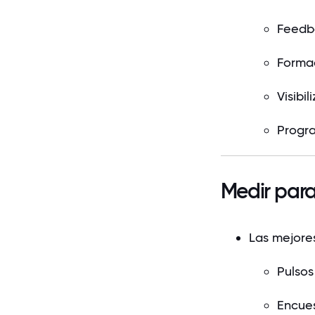
Feedba
Formac
Visibil
Progr
Medir para
Las mejore
Pulsos
Encues