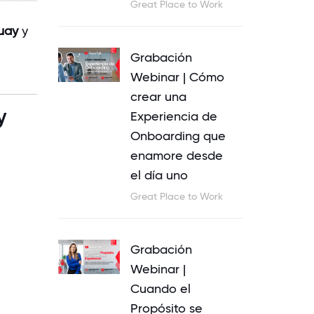
Great Place to Work
uay
y
Grabación
Webinar | Cómo
crear una
y
Experiencia de
Onboarding que
enamore desde
el día uno
Great Place to Work
Grabación
Webinar |
Cuando el
Propósito se