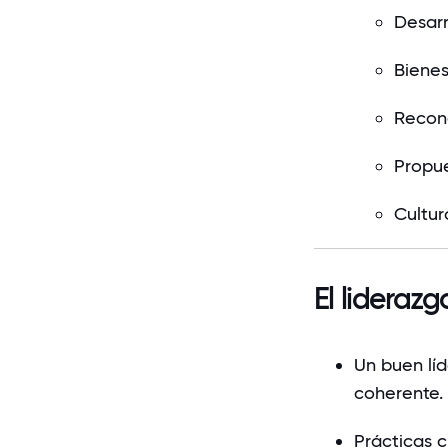
Desarr
Bienes
Recono
Propue
Cultur
El lideraz
Un buen lí
coherente.
Prácticas 