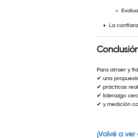
Evalua
La confian
Conclusió
Para atraer y fi
✔ una propuesta
✔ prácticas rea
✔ liderazgo cer
✔ y medición co
¡Volvé a ver