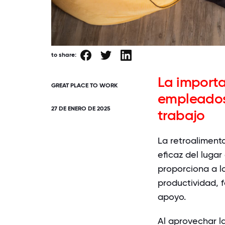
to share:
La importa
GREAT PLACE TO WORK
empleados 
27 DE ENERO DE 2025
trabajo
La retroaliment
eficaz del lugar
proporciona a l
productividad, 
apoyo.
Al aprovechar l