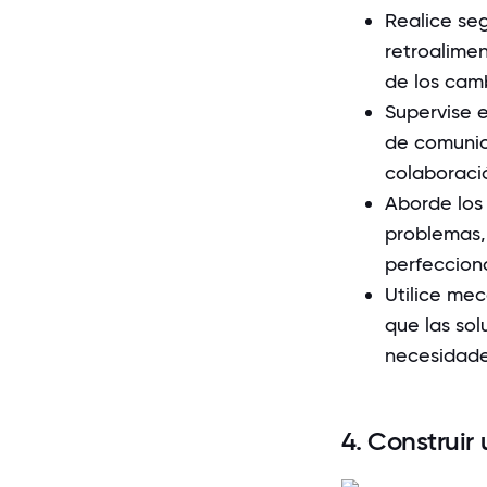
Realice se
retroalimen
de los cam
Supervise e
de comunica
colaboració
Aborde los 
problemas, 
perfecciona
Utilice me
que las sol
necesidade
4. Construir