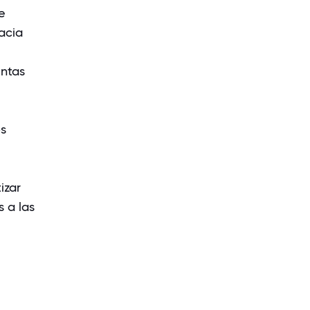
e
acia
entas
os
izar
 a las