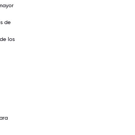
 mayor
os de
de los
Para