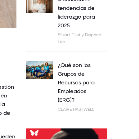
tendencias de
liderazgo para
2025
Stuart Elliot y Daphne
Lee
¿Qué son los
Grupos de
Recursos para
estión
Empleados
ién
(ERG)?
la
CLAIRE HASTWELL
o de
pueden