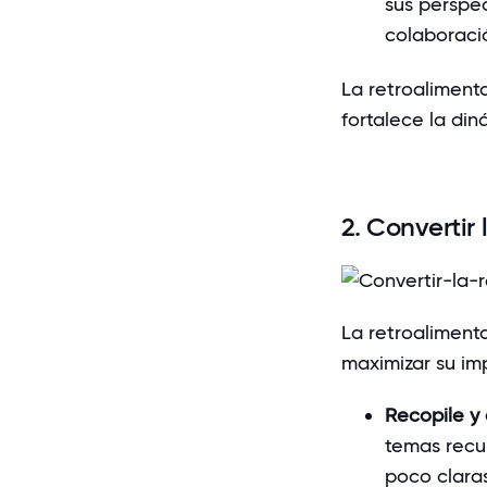
sus perspec
colaboraci
La retroaliment
fortalece la din
2. Convertir
La retroaliment
maximizar su im
Recopile y 
temas recur
poco claras