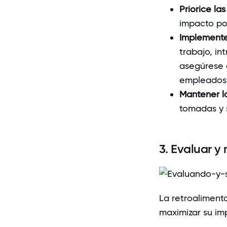
Priorice la
impacto po
Implemente
trabajo, in
asegúrese d
empleados
Mantener l
tomadas y s
3. Evaluar y
La retroaliment
maximizar su im