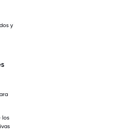
dos y
es
Para
e los
ivas