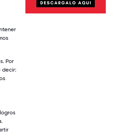
ntener
amos
s. Por
 decir:
los
logros
.
rtir