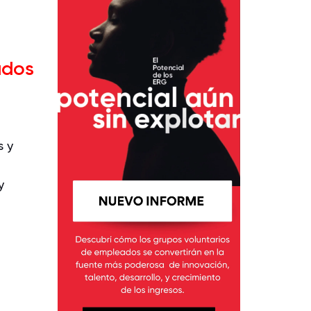
ados
s y
y