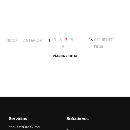
5
6
7
8
...
16
SIGUIENTE
INICIO
ANTERIOR
1
...
9
FINAL
PÁGINA 7 DE 16
Servicios
Soluciones
Encuesta de Clima