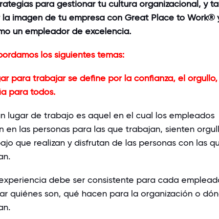
rategias para gestionar tu cultura organizacional, y t
 la imagen de tu empresa con Great Place to Work® 
mo un empleador de excelencia.
bordamos los siguientes temas:
ar para trabajar se define por la confianza, el orgullo, 
a para todos.
an
lugar
de
trabajo
es
aquel
en el
cual
los empleados
n
en las personas para las que
trabajan
,
sienten
orgul
bajo
que
realizan
y
disfrutan
de las personas con las q
an
.
experiencia
debe
ser
consistente
para
cada
emplead
ar
quiénes
son,
qué
hacen para la organización o
dón
an
.