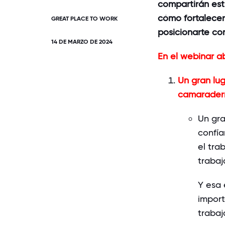
compartirán est
cómo fortalecer
GREAT PLACE TO WORK
posicionarte co
14 DE MARZO DE 2024
En el webinar a
Un gran lug
camaraderí
Un gr
confía
el
tra
trabaj
Y
esa
import
trabaj