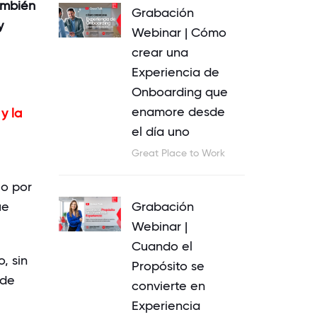
ambién
Grabación
y
Webinar | Cómo
crear una
Experiencia de
Onboarding que
enamore desde
y la
el día uno
Great Place to Work
lo
por
Grabación
ue
Webinar |
Cuando el
o
, sin
Propósito se
de
convierte en
Experiencia