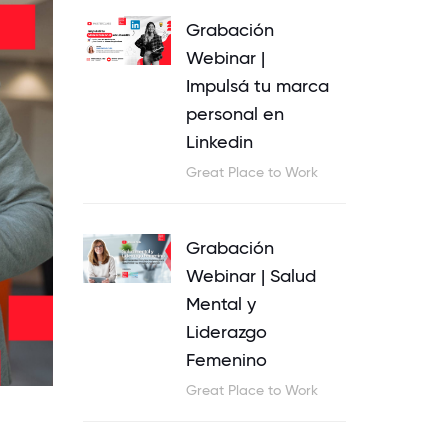
Grabación
Webinar |
Impulsá tu marca
personal en
Linkedin
Great Place to Work
Grabación
Webinar | Salud
Mental y
Liderazgo
Femenino
Great Place to Work