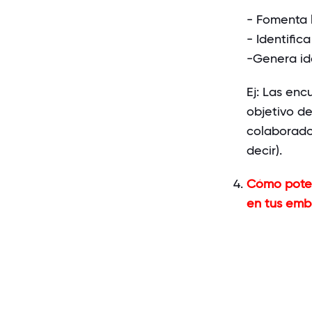
- Fomenta 
- Identific
-
Genera id
Ej
: Las enc
objetivo de
colaborador
decir).
Cómo poten
en tus emb