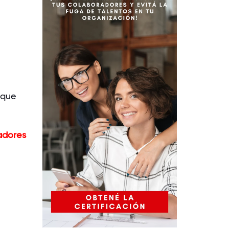
 que
adores