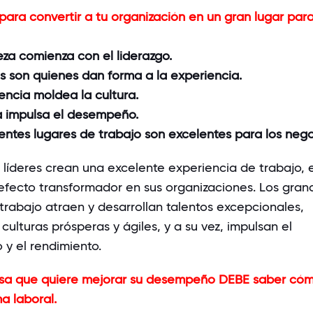
para convertir a tu organización en un gran lugar par
eza
comienza
con el
liderazgo
.
es son quienes dan forma a la experiencia.
encia moldea la cultura.
ra impulsa el desempeño.
entes lugares de trabajo son excelentes para los nego
s
líderes
crean
una
excelente
experiencia
de
trabajo
,
efecto
transformador
en sus
organizaciones
. Los
gran
trabajo
atraen
y
desarrollan
talentos
excepcionales
,
culturas
prósperas
y
ágiles
, y a
su
vez
,
impulsan
el
o
y el
rendimiento
.
a que quiere mejorar su desempeño DEBE saber có
ma laboral.