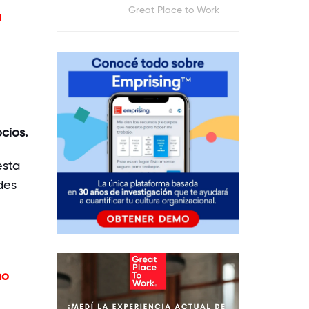
Great Place to Work
a
cios.
esta
des
mo