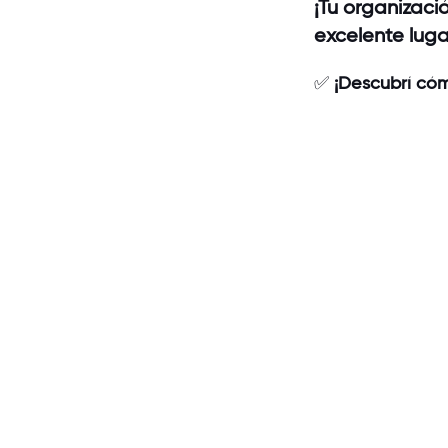
¡Tu organizac
excelente luga
✅
¡Descubrí cóm