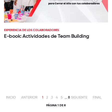
EXPERIENCIA DE LOS COLABORADORES
E-book: Actividades de Team Building
INICIO
ANTERIOR
1
2
3
4
5
...
8
SIGUIENTE
FINAL
PÁGINA 1 DE 8