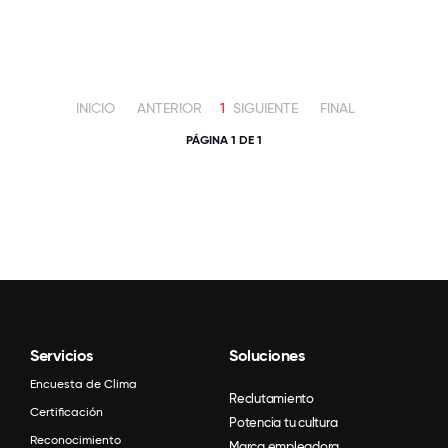
INICIO
ANTERIOR
1
SIGUIENTE
FINAL
PÁGINA 1 DE 1
Servicios
Soluciones
Encuesta de Clima
Reclutamiento
Certificación
Potencia tu cultura
Reconocimiento
Marca empleadora