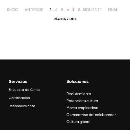
INICIO
ANTERIOR
1
...
4
5
6
7
8
SIGUIENTE
FINAL
PÁGINA 7 DE 8
Servicios
Soluciones
Encuesta de Clima
Reclutamiento
Certificación
Potencia tu cultura
Reconocimiento
Marca empleadora
Compromiso del colaborador
Cultura global