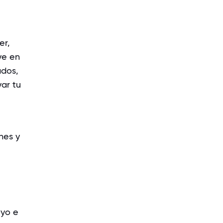
er,
ye en
ados,
yar tu
nes y
oyo e