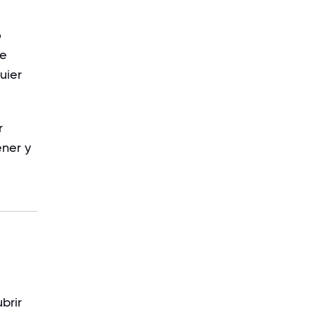
o
de
uier
r
ener y
brir