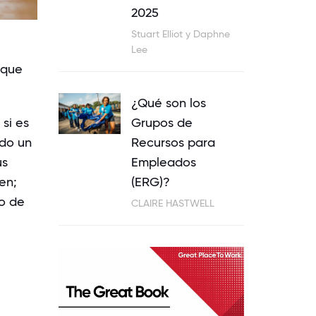
2025
Stuart Elliot y Daphne
Lee
 que
¿Qué son los
si es
Grupos de
ndo un
Recursos para
us
Empleados
en;
(ERG)?
co de
CLAIRE HASTWELL