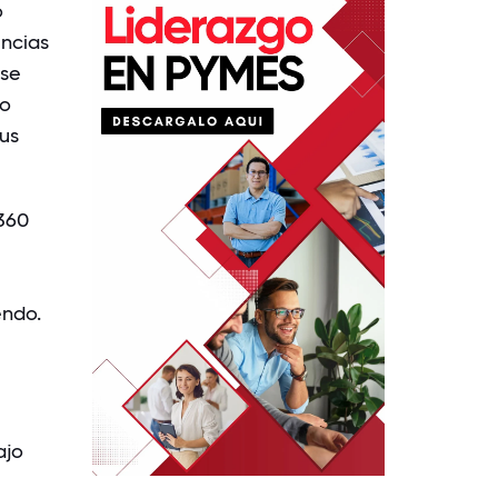
o
encias
Ese
io
us
 360
endo.
ajo