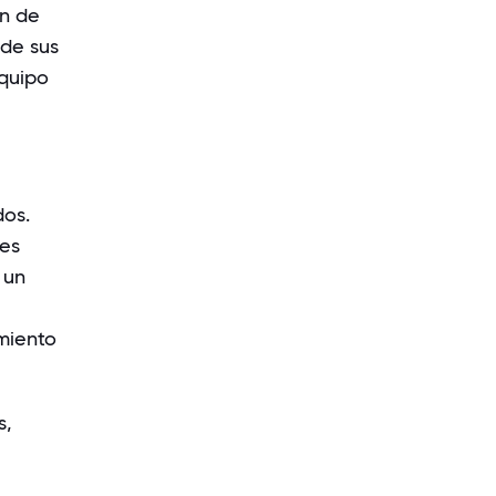
ón de
 de sus
equipo
os.
res
 un
amiento
s,