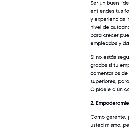
Ser un buen líde
entiendes tus f
y experiencias i
nivel de autoaná
para crecer pue
empleados y dar
Si no estás seg
grados si tu em
comentarios de 
superiores, par
O pídele a un c
2. Empoderamie
Como gerente, p
usted mismo, pe