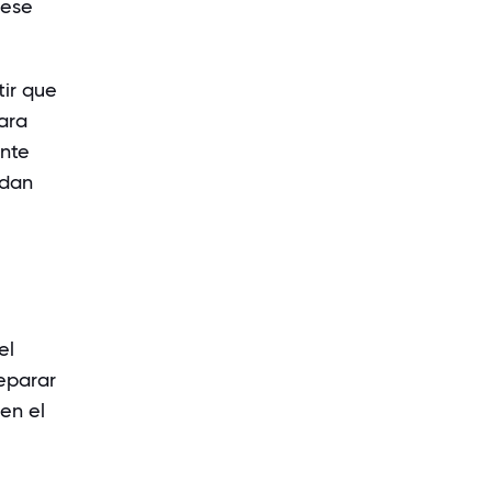
 ese
ir que
ara
ante
edan
el
eparar
en el