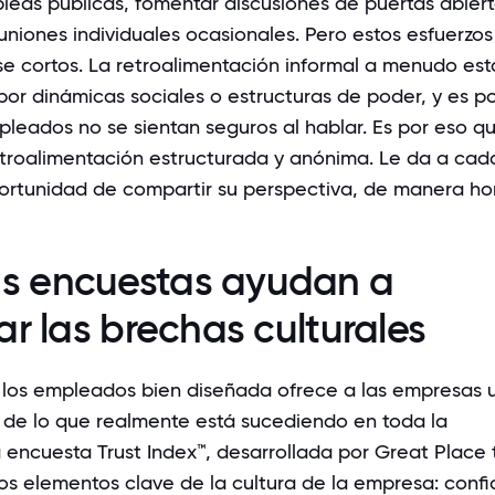
leas públicas, fomentar discusiones de puertas abiert
uniones individuales ocasionales. Pero estos esfuerzos
 cortos. La retroalimentación informal a menudo est
 por dinámicas sociales o estructuras de poder, y es po
leados no se sientan seguros al hablar. Es por eso q
etroalimentación estructurada y anónima. Le da a cad
rtunidad de compartir su perspectiva, de manera ho
s encuestas ayudan a
car las brechas culturales
los empleados bien diseñada ofrece a las empresas 
a de lo que realmente está sucediendo en toda la
a
encuesta Trust Index™
, desarrollada por Great Place 
os elementos clave de la cultura de la empresa: confi