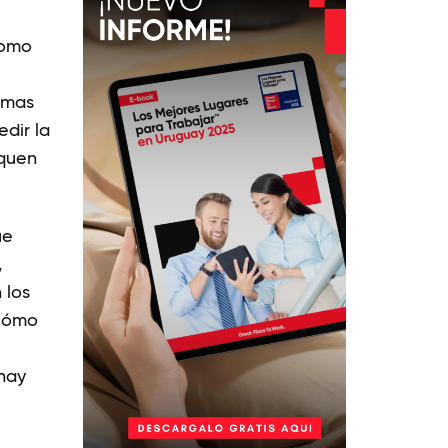
como
emas
edir la
iquen
ue
,
 los
 cómo
hay