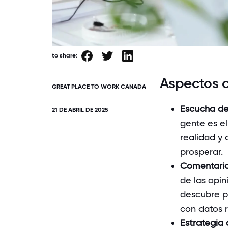
to share:
Aspectos d
GREAT PLACE TO WORK CANADA
Escucha de
21 DE ABRIL DE 2025
gente es el
realidad y 
prosperar.
Comentario
de las opi
descubre pa
con datos r
Estrategia 