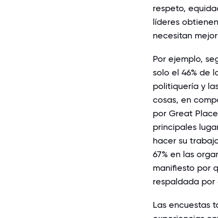
respeto, equida
líderes obtiene
necesitan mejor
Por ejemplo, se
solo el
46
%
de l
politiquería y l
cosas, en compa
por Great Place
principales luga
hacer su trabaj
67
%
en las orga
manifiesto por q
respaldada por 
Las encuestas t