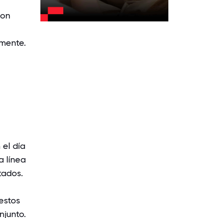
con
rmente.
el día
a línea
tados.
estos
njunto.