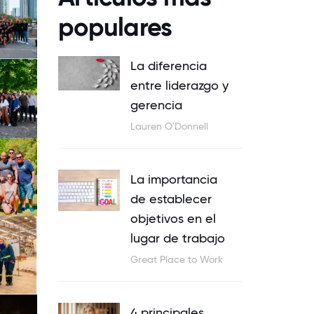
populares
La diferencia
entre liderazgo y
gerencia
Lauren O'Donnell
La importancia
de establecer
objetivos en el
lugar de trabajo
Great Place to Work
4 principales