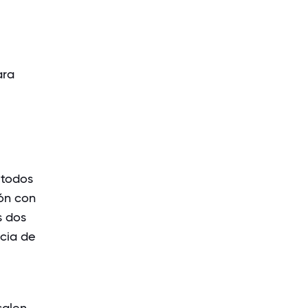
ara
 todos
ón con
s dos
ncia de
salen