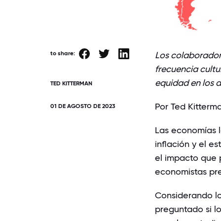
to share:
Los colaborado
frecuencia cultu
equidad en los 
TED KITTERMAN
Por Ted Kitterm
01 DE AGOSTO DE 2023
Las economías l
inflación y el e
el impacto que 
economistas
pre
Considerando lo
preguntado si
l