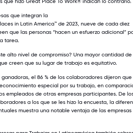
s que hizo Great Place To Work® indican lo contrario.
esas que integran la
places in Latin America™ de 2023
, nueve de cada diez
een que las personas “hacen un esfuerzo adicional” p
a tarea.
te alto nivel de compromiso? Una mayor cantidad de
ue creen que su lugar de trabajo es equitativo.
 ganadoras, el 86 % de los colaboradores dijeron que
reconocimiento especial
por su trabajo, en comparaci
 los empleados de otras empresas participantes. De lo
boradores a los que se les hizo la encuesta, la difere
ntuales muestra una notable ventaja de las empresas
resas para Trabajar en Latinoamérica también sobre