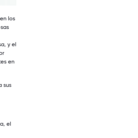
en los
esas
a, y el
or
tes en
a sus
a, el