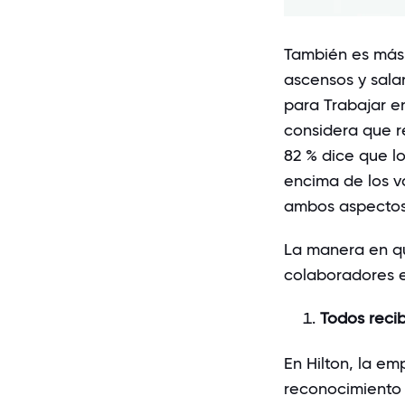
También es más
ascensos y sala
para Trabajar e
considera que r
82 % dice que l
encima de los v
ambos aspecto
La manera en q
colaboradores es
Todos reci
En
Hilton
, la em
reconocimiento 