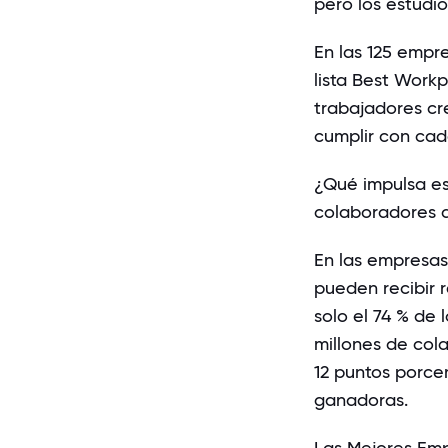
pero los estudio
En las 125 empr
lista Best Work
trabajadores cr
cumplir con cad
¿Qué impulsa es
colaboradores q
En las empresas
pueden recibir
solo el 74 % de
millones de cola
12 puntos porce
ganadoras.
Las Mejores Emp