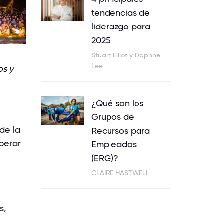
tendencias de
liderazgo para
2025
Stuart Elliot y Daphne
Lee
os y
¿Qué son los
Grupos de
de la
Recursos para
uperar
Empleados
(ERG)?
CLAIRE HASTWELL
s
,