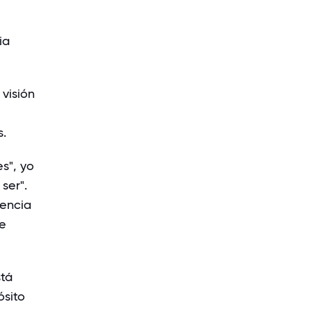
ia
visión
s.
s", yo
ser".
gencia
te
stá
ósito