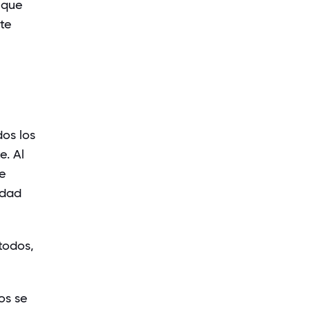
 que
te
dos los
. Al
te
ldad
todos,
os se