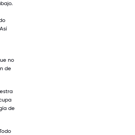
bajo.
ndo
Así
que no
ón de
estra
ocupa
gía de
 Todo