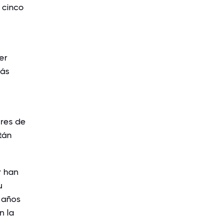
 cinco
er
más
eres de
tán
r han
u
 años
n la