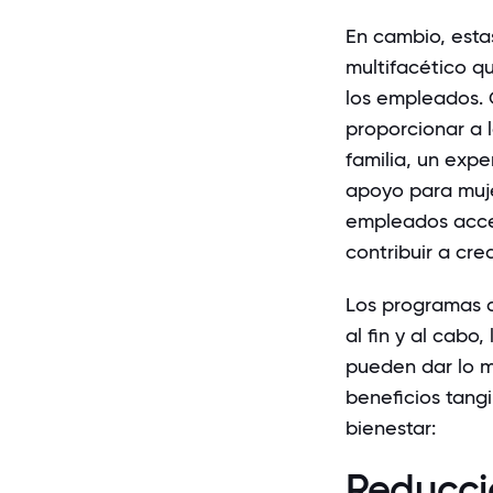
En cambio, esta
multifacético qu
los empleados. C
proporcionar a 
familia, un exp
apoyo para muj
empleados acce
contribuir a cre
Los programas d
al fin y al cab
pueden dar lo me
beneficios tangi
bienestar:
Reducci