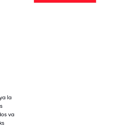
ya la
s
dos va
ks