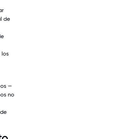
ar
l de
de
 los
ios —
mos no
 de
to