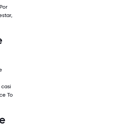
 Por
star,
e
e
 casi
ce To
de