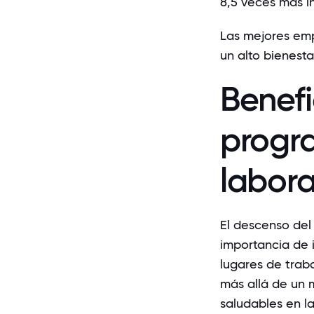
8,5 veces más 
Las mejores em
un alto bienest
Benefi
progr
labora
El descenso del
importancia de 
lugares de trab
más allá de un m
saludables en 