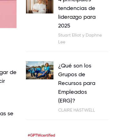
tendencias de
liderazgo para
2025
Stuart Elliot y Daphne
Lee
¿Qué son los
ugar de
Grupos de
ir
Recursos para
Empleados
(ERG)?
CLAIRE HASTWELL
nas se