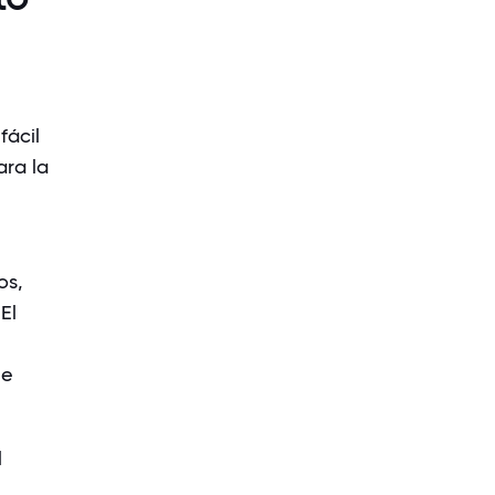
fácil
ra la
os,
El
ue
l