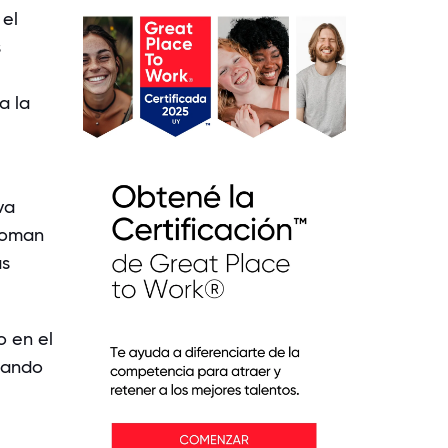
 el
s
a la
va
toman
ás
o en el
sando