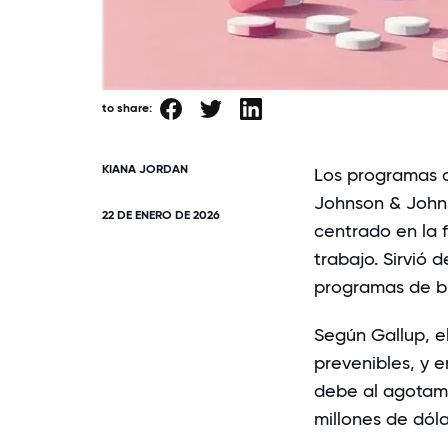
to share:
KIANA JORDAN
Los programas d
Johnson & John
22 DE ENERO DE 2026
centrado en la f
trabajo. Sirvió
programas de bi
Según Gallup
, 
prevenibles, y e
debe al agotamie
millones de dól