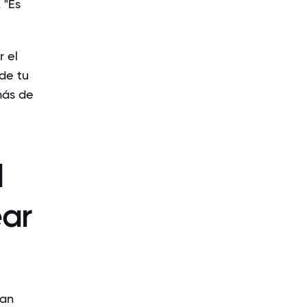
.
"Es
 el
de tu
más de
d
ear
tan