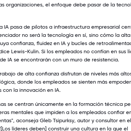
as organizaciones, el enfoque debe pasar de la tecno
 IA pasa de pilotos a infraestructura empresarial cent
nciador no será la tecnología en sí, sino cómo la alta
uya confianza, fluidez en IA y bucles de retroalimenta
, dice Lewis-Kulin. Si los empleados no confían en sus lí
 de IA se encontrarán con un muro de resistencia.
rabajo de alta confianza disfrutan de niveles más alto
ológica, donde los empleados se sienten más empode
 con la innovación en IA.
s se centran únicamente en la formación técnica pe
reras mentales que impiden a los empleados confiar e
ntas", aconseja
Gleb Tsipurksy
, autor y consultor en e
"[Los líderes deben] construir una cultura en la que el