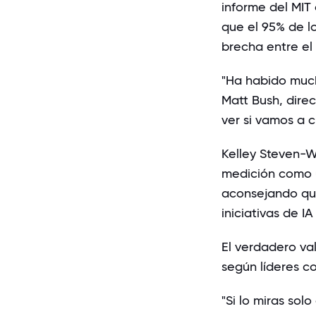
informe del MIT
que el 95% de l
brecha entre el
"Ha habido much
Matt Bush
, dire
ver si vamos a 
Kelley Steven-W
medición como u
aconsejando que
iniciativas de I
El verdadero val
según líderes 
"Si lo miras so