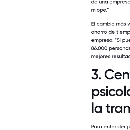
de una empresa?
miope."
El cambio más v
ahorro de tiemp
empresa. "Si pu
86.000 personas
mejores resulta
3. Cen
psico
la tra
Para entender p