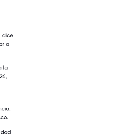
 dice
ar a
 la
26,
ncia,
sco.
vidad