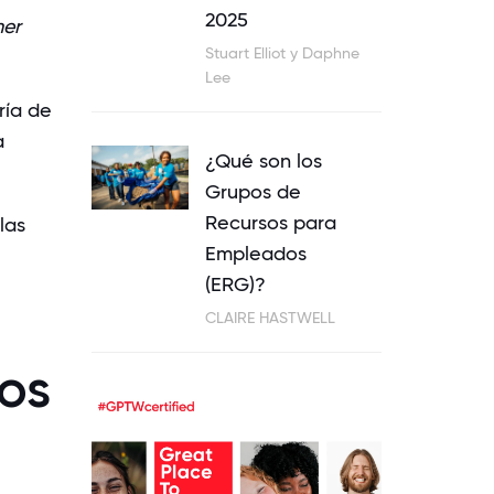
2025
mer
Stuart Elliot y Daphne
Lee
ría de
a
¿Qué son los
Grupos de
Recursos para
las
Empleados
(ERG)?
CLAIRE HASTWELL
tos