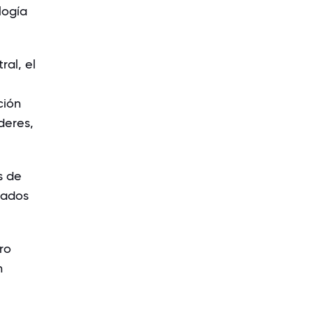
logía
ral, el
ción
deres,
s de
rados
ro
n
l