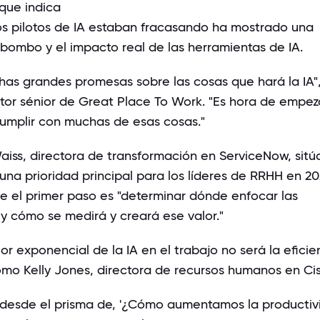
 que indica
os pilotos de IA estaban fracasando
ha mostrado una
 bombo y el impacto real de las herramientas de IA.
as grandes promesas sobre las cosas que hará la IA",
ctor sénior de Great Place To Work. "Es hora de empez
cumplir con muchas de esas cosas."
aiss,
directora de transformación en ServiceNow, sitúa
na prioridad principal para los líderes de RRHH en 20
 el primer paso es "determinar dónde enfocar las
A y cómo se medirá y creará ese valor."
or exponencial de la IA en el trabajo no será la eficie
como
Kelly Jones
, directora de recursos humanos en Ci
lo desde el prisma de, '¿Cómo aumentamos la producti