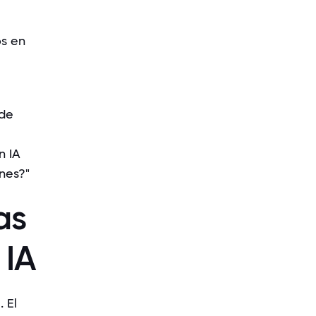
s en
 de
n IA
nes?"
as
 IA
 El