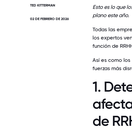
TED KITTERMAN
Esto es lo que l
plano este año.
02 DE FEBRERO DE 2026
Todas las empre
los expertos ven
función de RRHH
Así es como los
fuerzas más disr
1. Det
afecta
de RR