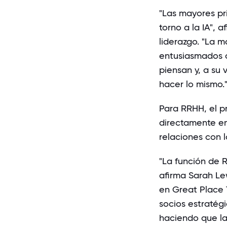
"Las mayores pr
torno a la IA", a
liderazgo. "La m
entusiasmados c
piensan y, a su 
hacer lo mismo.
Para RRHH, el p
directamente en
relaciones con l
"La función de 
afirma
Sarah Le
en Great Place 
socios estratégi
haciendo que la