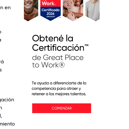
an en
o
a
rá
s
gación
n
,
imiento