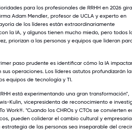
ioridades para los profesionales de RRHH en 2026 gir
firma
Adam Mendler
, profesor de UCLA y experto en
ayoría de los líderes están extraordinariamente
on la IA, y algunos tienen mucho miedo, pero todos l
vez, priorizan a las personas y equipos que lideran par
"
rimer paso prudente es identificar cómo la IA impacta
 sus operaciones. Los líderes astutos profundizarán la
os equipos de tecnología y TI.
RRHH está experimentando una gran transformación",
wis-Kulin
, vicepresidenta de reconocimiento e investi
To Work®. "Cuando los CHROs y CTOs se convierten e
cos, pueden coliderar el cambio cultural y empresarial
 estrategia de las personas sea inseparable del crec