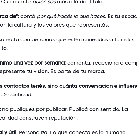
. Que cuente
quién sos
más allá del título.
rca de":
contá
por qué hacés lo que hacés
. Es tu espac
n la cultura y los valores que representás.
onectá con personas que estén alineadas a tu industr
ito.
ínimo una vez por semana:
comentá, reaccioná o comp
presente tu visión. Es parte de tu marca.
 contactos tenés, sino cuánta conversación e influen
 > cantidad.
:
no publiques por publicar. Publicá con sentido. La
 calidad construyen reputación.
 y útil.
Personalizá. Lo que conecta es lo humano.