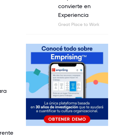
convierte en
Experiencia
Great Place to Work
ara
rente