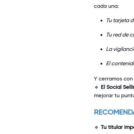
cada una:
Tu tarjeta d
Tu red de c
La vigilanc
El contenid
Y cerramos con 
🔹
El Social Sell
mejorar tu puntu
RECOMENDA
🔹
Tu titular imp