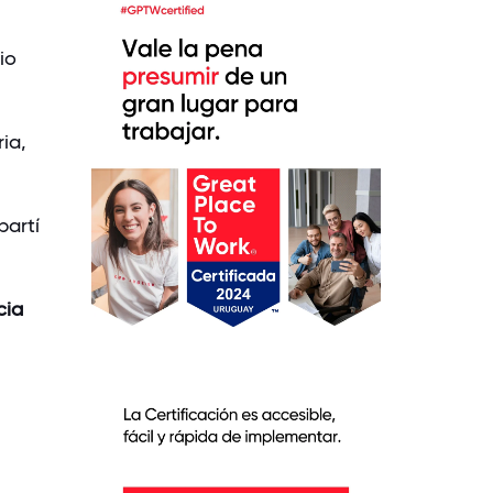
io
ia,
artí
cia