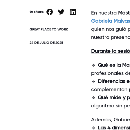
to share:
En nuestra
Mast
Gabriela Malvas
quien nos guió 
GREAT PLACE TO WORK
nuestra presenci
24 DE JULIO DE 2025
Durante la sesi
🔹
Qué es la Ma
profesionales d
🔹
Diferencias 
complementan pa
🔹
Qué mide y p
algoritmo sin pe
Además, Gabrie
🔹
Las 4 dimens