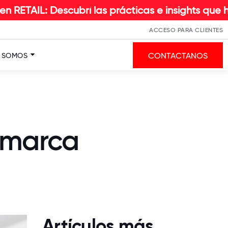
scubrí las prácticas e insights que hacen la dif
ACCESO PARA CLIENTES
CONTACTANOS
S SOMOS
 marca
Artículos más