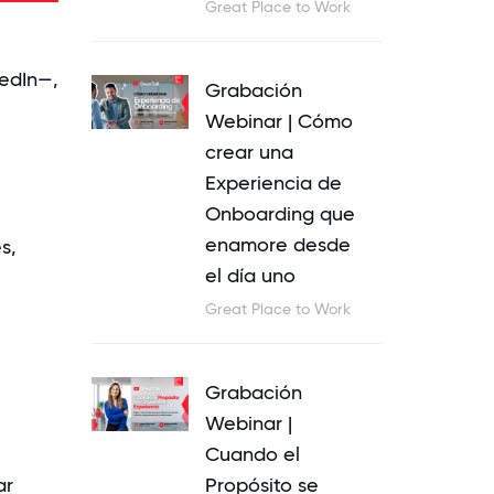
Great Place to Work
kedIn—,
Grabación
Webinar | Cómo
crear una
Experiencia de
Onboarding que
enamore desde
s,
el día uno
Great Place to Work
Grabación
Webinar |
Cuando el
Propósito se
ar