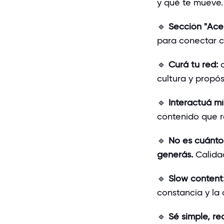
y qué te mueve
🔹
Sección "Ace
para conectar co
🔹
Curá tu red:
c
cultura y propós
🔹
Interactuá m
contenido que re
🔹
No es cuántos
generás.
Calidad
🔹
Slow content
constancia y la
🔹
Sé simple, real