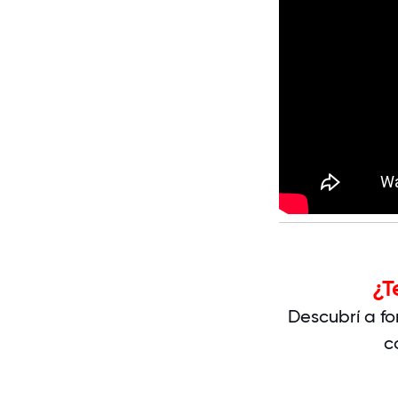
¿T
Descubrí a f
c