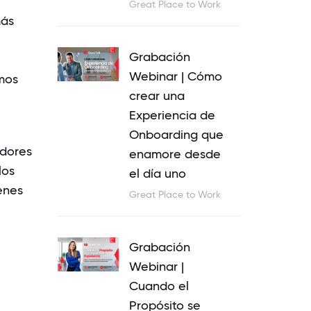
Great Place to Work
más
Grabación
Webinar | Cómo
mos
crear una
Experiencia de
Onboarding que
adores
enamore desde
los
el día uno
enes
Great Place to Work
Grabación
Webinar |
Cuando el
Propósito se