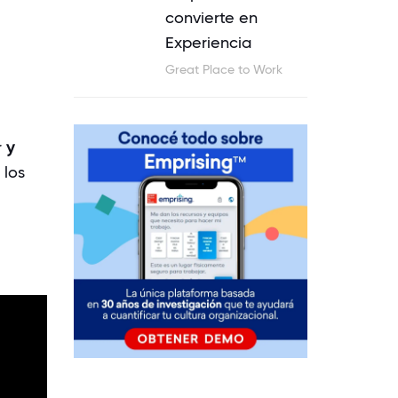
convierte en
Experiencia
Great Place to Work
r
y
los