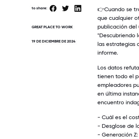
to share:
👉Cuando se tr
que cualquier ot
publicación del 
GREAT PLACE TO WORK
"Descubriendo l
19 DE DICIEMBRE DE 2024
las estrategias
informe.
Los datos refut
tienen todo el p
empleadores pue
en última insta
encuentro inda
- Cuál es el cos
- Desglose de l
- Generación Z: