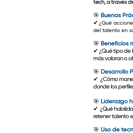
tech, a través 
🎯
Buenas
Prá
✔
¿Qué acciones
del talento en 
🎯
Beneficios 
✔
¿Qué tipo de 
más valoran o al
🎯
Desarrollo P
✔
¿Cómo maneja
donde los perfil
🎯
Liderazgo 
✔
¿Qué habilida
retener talento 
🎯
Uso de tecn