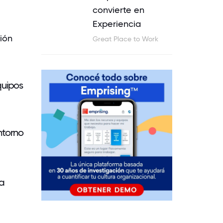
convierte en
Experiencia
ión
Great Place to Work
quipos
ntorno
a