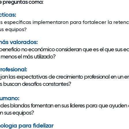
de preguntas como:
cticas:
 específicas implementaron para fortalecer la retenc
sus equipos?
más valorados
:
beneficio n
o
económico consideran que es el que sus e
 menos el más utilizado?
rofesional:
n las expectativas de crecimiento profesional en un e
es buscan desafíos constantes?
humano:
des blandas fomentan en sus líderes para que ayuden 
en sus equipos?
ología para fidelizar