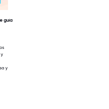
e guía
os
 y
sa y