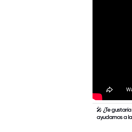
🎤
¿Te gustaría
ayudamos a las