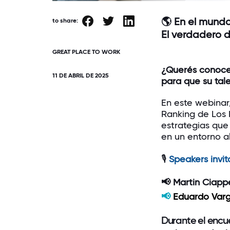
🌎 En el mundo
to share:
El verdadero d
GREAT PLACE TO WORK
¿Querés conocer
11 DE ABRIL DE 2025
para que su tal
En este webinar
Ranking de Los 
estrategias que
en un entorno a
🎙️
Speakers invit
📢 Martin Ciapp
📢
Eduardo Var
Durante el encue