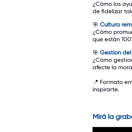
¿Cómo los ayud
de fidelizar ta
🎯
Cultura rem
¿Cómo promuev
que están 100
🎯
Gestión de
¿Cómo gestiona
afecte la mora
📍 Formato ent
inspirarte.
Mirá la grab