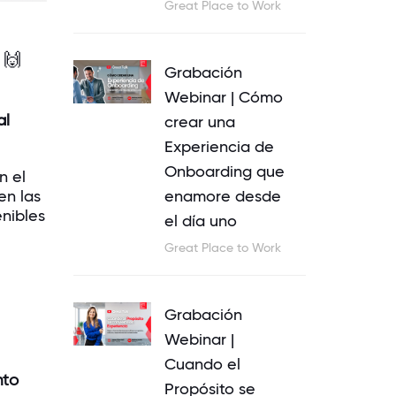
Great Place to Work
.
🙌
Grabación
Webinar | Cómo
al
crear una
Experiencia de
Onboarding que
n el
enamore desde
en las
nibles
el día uno
Great Place to Work
Grabación
Webinar |
Cuando el
nto
Propósito se