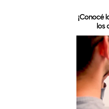
¡Conocé l
los 