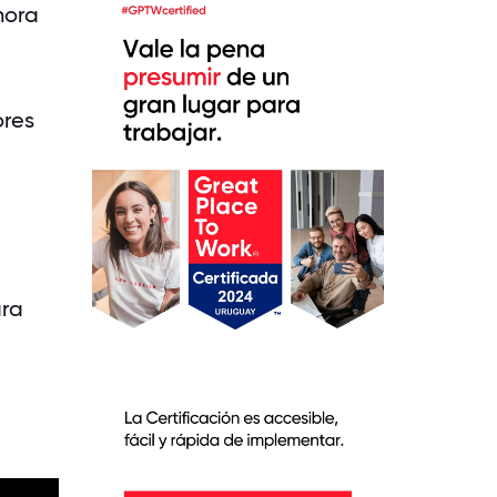
hora
ores
ara