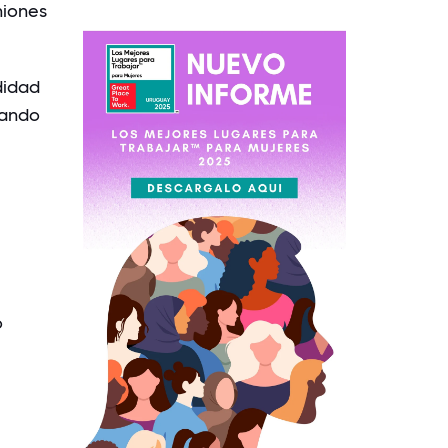
niones
didad
rando
o