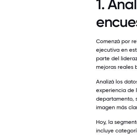
1. Ana
encue
Comenzá por revi
ejecutiva en es
parte del lidera
mejoras reales 
Analizá los dato
experiencia de l
departamento, s
imagen más clar
Hoy, la segment
incluye categor