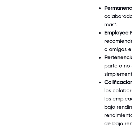
Permanenci
colaborador
más".
Employee N
recomiende
o amigos e
Pertenenci
parte o no 
simplemente
Calificaci
los colabor
los emplead
bajo rendim
rendimiento
de bajo ren