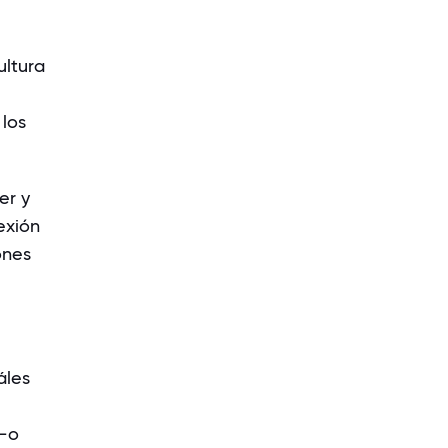
ultura
 los
er y
exión
ones
áles
 —o