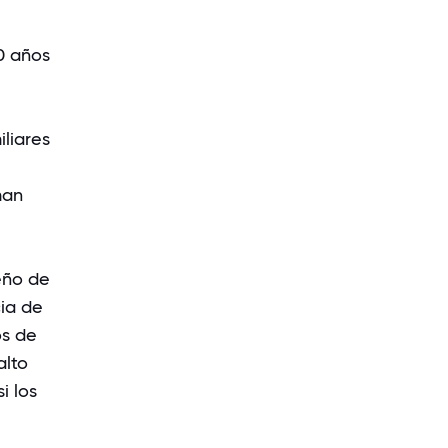
0 años
liares
man
eño de
cia de
os de
alto
i los