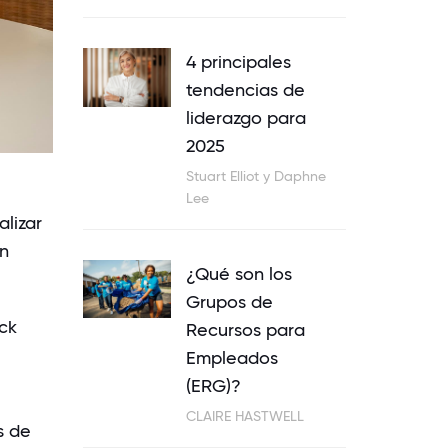
4 principales
tendencias de
liderazgo para
2025
Stuart Elliot y Daphne
Lee
lizar
on
¿Qué son los
Grupos de
ck
Recursos para
Empleados
(ERG)?
CLAIRE HASTWELL
s de