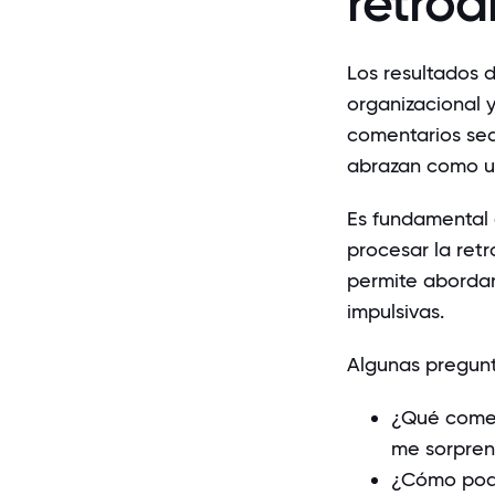
retroa
Los resultados d
organizacional 
comentarios sean
abrazan como u
Es fundamental 
procesar la ret
permite abordar
impulsivas.
Algunas pregunt
¿Qué comen
me sorpre
¿Cómo podr