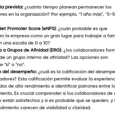
a prevista:
¿cuánto tiempo planean permanecer los
es en la organización? Por ejemplo, "1 año más", "5-1
et Promoter Score (eNPS)
: ¿cuán probable es que
n la empresa como un gran lugar para trabajar a fami
n una escala de 0 a 10?
a a Grupos de Afinidad (ERG)
: ¿los colaboradores for
de un grupo interno de afinidad? Las opciones son
 "sí" o "no".
ón del desempeño:
¿cuál es la calificación del desemp
adores? Esta calificación permite evaluar la experien
os de alto rendimiento e identificar patrones entre l
iento. Es crucial comprender si los colaboradores de 
 están satisfechos y si es probable que se queden, y s
dimiento carecen de visibilidad o claridad.