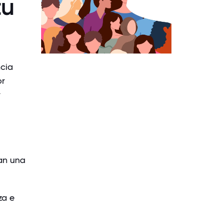
tu
ncia
or
r
an una
za e