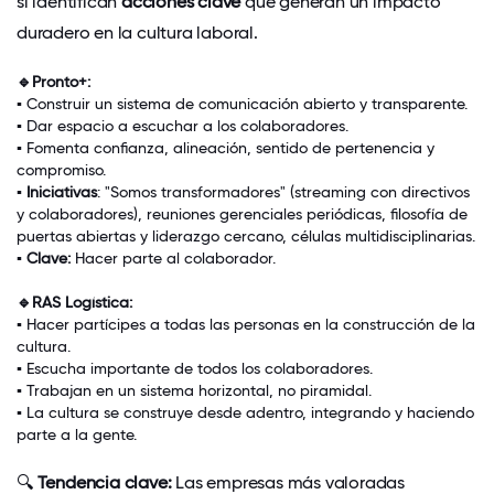
sí identifican
acciones clave
que generan un impacto
duradero en la cultura laboral.
🔹Pronto+:
▪
Construir un sistema de comunicación abierto y transparente
.
▪
Dar espacio a escuchar a los colaboradores
.
▪
Fomenta confianza, alineación, sentido de pertenencia y
compromiso.
▪
Iniciativas
: "Somos transformadores" (streaming con directivos
y colaboradores), reuniones gerenciales periódicas,
filosofía de
puertas abiertas y liderazgo cercano
,
células multidisciplinarias
.
▪
Clave:
Hacer parte al colaborador
.
🔹RAS Logística:
▪
Hacer partícipes a todas las personas en la construcción de la
cultura
.
▪
Escucha importante de todos los colaboradores
.
▪
Trabajan en un
sistema horizontal, no piramidal
.
▪
La cultura se construye desde adentro,
integrando y haciendo
parte a la gente
.
🔍
Tendencia clave:
Las empresas más valoradas