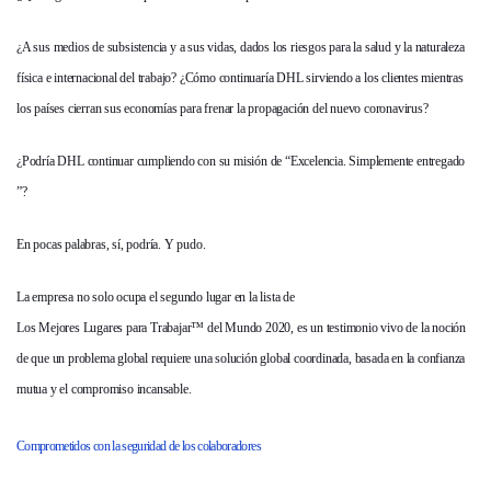
¿A sus medios de subsistencia y a sus vidas, dados los riesgos para la salud y la naturaleza
física e internacional del trabajo? ¿Cómo continuaría DHL sirviendo a los clientes mientras
los países cierran sus economías para frenar la propagación del nuevo coronavirus?
¿Podría DHL continuar cumpliendo con su misión de “Excelencia. Simplemente entregado
”?
En pocas palabras, sí, podría. Y pudo.
La empresa no solo ocupa el segundo lugar en la lista de
Los Mejores Lugares para Trabajar™ del Mundo 2020
, es un testimonio vivo de la noción
de que un problema global requiere una solución global coordinada, basada en la confianza
mutua y el compromiso incansable.
Comprometidos con la seguridad de los colaboradores