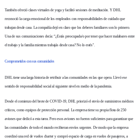
También ofreció clases virtuales de yoga y facilitó sesiones de meditación. Y DHL
reconoció la carga emocional de los empleados con responsabilidades de cuidado que
trabajan desde casa. La compañía dejó en claro que los deberes familiares son lo primero.
Una de sus comunicaciones decía: “¿Estás preocupada/o por tener que hacer malabares entre
el trabajo y la familia mientras trabajás desde casa? No lo estés".
Comprometidos con sus comunidades
DHL tiene una larga historia de retribuir a las comunidades en las que opera. Llevó ese
sentido de responsabilidad social al siguiente nivel en medio de la pandemia.
Desde el comienzo del brote de COVID-19, DHL priorizó el envío de suministros médicos
críticos, como equipos de protección personal. La empresa tiene su propia flota de 250
aviones que dedicó a esta tarea. Pero esos aviones no fueron suficientes para garantizar que
las comunidades de todo el mundo recibieran envíos urgentes. De modo que la empresa
coordinó una red de vuelos charter y compró espacio de carga en vuelos de pasajeros, a