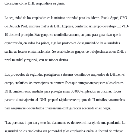
Considere cómo DHL respondió a su gente.
La seguridad de los empleados es la máxima prioridad para los líderes. Frank Appel, CEO
de Deutsch Post, empresa matriz de DHL Express, conformó un grupo de trabajo COVID-
19 desde el principio. Este grupo se reunió diariamente, en parte para garantizar que la
organización, en todos los países, siga los protocolos de seguridad de las autoridades
sanitarias locales e internacionales. Se establecieron grupos de trabajo similares en DHL a
nivel mundial y regional, con reuniones diarias.
Los protocolos de seguridad protegieron a decenas de miles de empleados de DHL en el
campo, incluidos los mensajeros en primera línea que entregaban paquetes a los clientes.
DHL también tomó medidas para proteger a sus 30.000 empleados en oficinas. Todos
pasaron al trabajo virtual. DHL preparó rápidamente equipos de TI móviles para muchos
para asegurarse de que todos tuvieran una configuración adecuada en el hogar.
“Las personas importan y esto fue claramente evidente en el manejo de una pandemia. La
seguridad de los empleados era primordial y los empleados tenían la libertad de trabajar