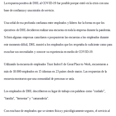
La respuesta positiva de DHL al COVID-19 fue posible porque entró en la crisis con una
base de confianza y una misión de servicio.
Una señal de esa profunda confianza entre empleados y líderes fue la forma en que los
ejecutivos de DHL decidieron realizar una encuesta en toda la empresa durante la pandemia.
Si bien algunas empresas cancelaron o pospusieron las encuestas a los empleados durante
este momento difícil, DHL mostró a los empleados que los respetaba lo suficiente como para
escuchar sus necesidades y conocer su experiencia en medio de COVID-19.
Utilizando la encuesta de empleados Trust Index© de Great Place to Work, encuestaron a
más de 18.000 empleados en 15 idiomas en 23 países desde marzo. Las respuestas de la
encuesta mostraron que una comunidad de personas se unía.
Los empleados de DHL describieron su lugar de trabajo con palabras como "cuidado",
"familia", "bienestar" y "camaradería".
Con esta base de empleados que se sienten física y psicológicamente seguros, el servicio al