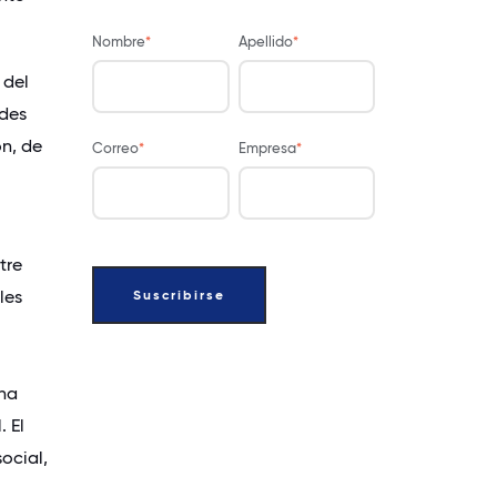
Nombre
*
Apellido
*
 del
edes
n, de
Correo
*
Empresa
*
tre
les
una
 El
ocial,