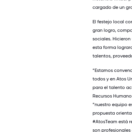
cargado de un gran
El festejo local 
gran logro, compar
sociales. Hiciero
esta forma lograro
talentos, proveedo
“Estamos convenci
todos y en Atos 
para el talento a
Recursos Humanos 
“nuestro equipo e
propuesta orientad
#AtosTeam está r
son profesionales