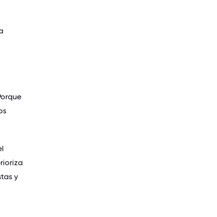
a
Porque
os
el
ioriza
stas y