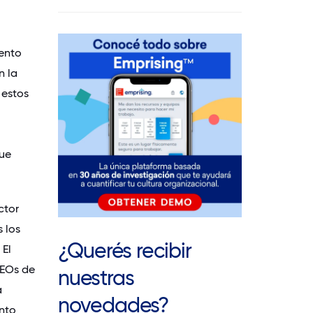
iento
n la
 estos
que
ctor
 los
¿Querés recibir
 El
CEOs de
nuestras
a
novedades?
ento