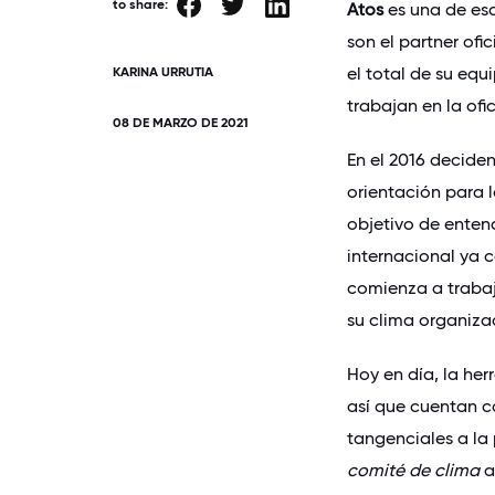
to share:
Atos
es una de es
son el partner ofic
el total de su eq
KARINA URRUTIA
trabajan en la ofic
08 DE MARZO DE 2021
En el 2016 decid
orientación para 
objetivo de entend
internacional ya 
comienza a traba
su clima organiza
Hoy en día, la her
así que cuentan c
tangenciales a la 
comité de clima
a