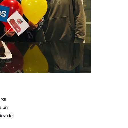
rar
s un
dez del