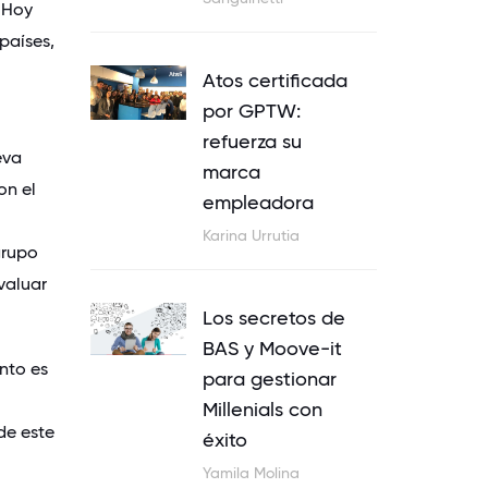
 Hoy
 países,
Atos certificada
por GPTW:
refuerza su
eva
marca
on el
empleadora
Karina Urrutia
grupo
valuar
Los secretos de
BAS y Moove-it
nto es
para gestionar
Millenials con
de este
éxito
Yamila Molina