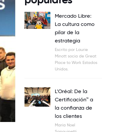
Mercado Libre:
La cultura como
pilar de la
estrategia
Escrito por Laurie
Minott socia de Great
Place to Work Estados
Unidos.
L’Oréal: De la
Certificación™ a
la confianza de
los clientes
Maria Noel
Sanguinetti