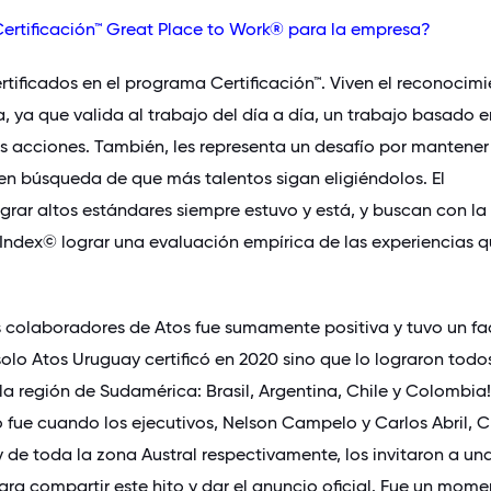
 Certificación™ Great Place to Work® para la empresa?
rtificados en el programa Certificación™. Viven el reconocim
 ya que valida al trabajo del día a día, un trabajo basado e
as acciones. También, les representa un desafío por mantener
 en búsqueda de que más talentos sigan eligiéndolos. El
rar altos estándares siempre estuvo y está, y buscan con la
 Index© lograr una evaluación empírica de las experiencias 
s colaboradores de Atos fue sumamente positiva y tuvo un fa
olo Atos Uruguay certificó en 2020 sino que lo lograron todos
la región de Sudamérica: Brasil, Argentina, Chile y Colombia!
ue cuando los ejecutivos, Nelson Campelo y Carlos Abril, 
 de toda la zona Austral respectivamente, los invitaron a un
para compartir este hito y dar el anuncio oficial. Fue un mom