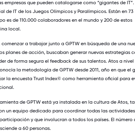
as empresas que pueden catalogarse como “gigantes de IT”.
ial de IT de los
Juegos Olímpicos y Paralímpicos
. Están en 73
uipo es de 110.000 colaboradores en el mundo y 200 de estos
ina local.
en comenzar a trabajar junto a GPTW en búsqueda de una nu
los planes de acción, buscaban generar nuevas estrategias c
er de forma segura el feedback de sus talentos. Atos a nivel
conocía la metodología de GPTW desde 2011, año en que el 
jar la encuesta
Trust Index©
como herramienta oficial para e
cional.
ramienta de GPTW está ya instalada en la cultura de Atos, ta
on un equipo dedicado para coordinar todas las actividades
participación y que involucran a todos los países. El número 
sciende a 60 personas.